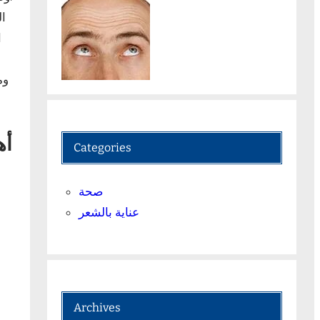
ال
ا
وم
أه
Categories
صحة
عناية بالشعر
Archives