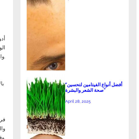
أدو
الو
والميتفورمين. ومن المهم التأكد من أن الاستخدام الطبي لهذه الأدوية يكون تحت إشراف الطبيب المختص.
با
“أفضل أنواع الفيتامين لتحسين
صحة الشعر والبشرة”
April 28, 2025
في 
وال
وفق الجرعات الموصى بها، حيث قد تكون لها آثار جانبية خطيرة إذا تم استخدامها بشكل غير صحيح.