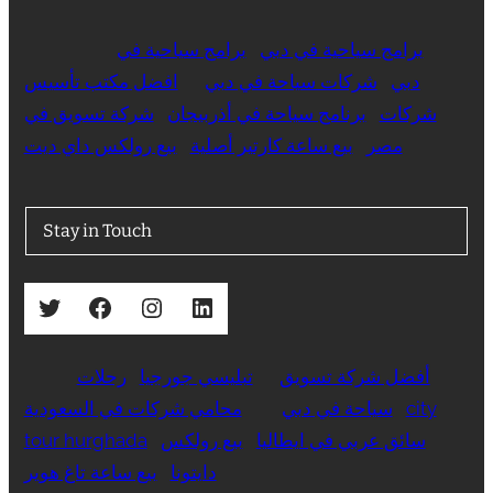
برامج سياحية في دبي
برامج سياحية في
دبي
شركات سياحة في دبي
افضل مكتب تأسيس
شركات
برنامج سياحة في أذربيجان
شركة تسويق في
مصر
بيع ساعة كارتير أصلية
بيع رولكس داي ديت
Stay in Touch
Twitter
Facebook
Instagram
LinkedIn
أفضل شركة تسويق
تبليسي جورجيا
رحلات
city
سياحة في دبي
محامي شركات في السعودية
سائق عربي في ايطاليا
بيع رولكس
tour hurghada
دايتونا
بيع ساعة تاغ هوير