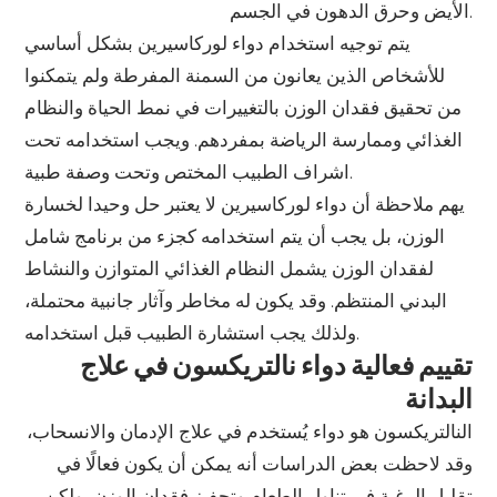
الأيض وحرق الدهون في الجسم.
يتم توجيه استخدام دواء لوركاسيرين بشكل أساسي
للأشخاص الذين يعانون من السمنة المفرطة ولم يتمكنوا
من تحقيق فقدان الوزن بالتغييرات في نمط الحياة والنظام
الغذائي وممارسة الرياضة بمفردهم. ويجب استخدامه تحت
اشراف الطبيب المختص وتحت وصفة طبية.
يهم ملاحظة أن دواء لوركاسيرين لا يعتبر حل وحيدا لخسارة
الوزن، بل يجب أن يتم استخدامه كجزء من برنامج شامل
لفقدان الوزن يشمل النظام الغذائي المتوازن والنشاط
البدني المنتظم. وقد يكون له مخاطر وآثار جانبية محتملة،
ولذلك يجب استشارة الطبيب قبل استخدامه.
تقييم فعالية دواء نالتريكسون في علاج
البدانة
النالتريكسون هو دواء يُستخدم في علاج الإدمان والانسحاب،
وقد لاحظت بعض الدراسات أنه يمكن أن يكون فعالًا في
تقليل الرغبة في تناول الطعام وتحفيز فقدان الوزن، ولكن