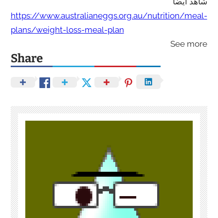
شاهد أيضا
https://www.australianeggs.org.au/nutrition/meal-
plans/weight-loss-meal-plan
See more
Share