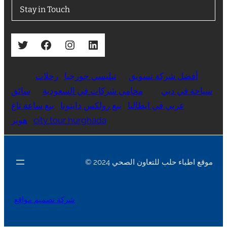
Stay in Touch
Twitter
Facebook
Instagram
LinkedIn
أفضل شركة تسويق
تبليسي جورجيا
رحلات
سياحة في دبي
محامي شركات في السعودية
سائق
عربي في ايطاليا
بيع رولكس دايتونا
بيع ساعة تاغ
city tour hurghada
هوير
© 2024 موقع اطباء حلب للتعاون الصحي
شركة تصميم مواقع