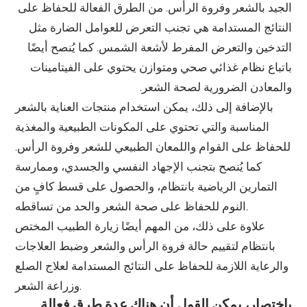
الجيد بالشعر وفروة الرأس. من الطرق الفعالة للحفاظ على
النتائج المستدامة هي تجنب التعرض للعوامل الضارة مثل
التدخين والتعرض المفرط لأشعة الشمس. كما يُنصح أيضًا
باتباع نظام غذائي صحي ومتوازن يحتوي على الفيتامينات
والمعادن الضرورية لصحة الشعر.
بالإضافة إلى ذلك، يمكن استخدام منتجات العناية بالشعر
المناسبة والتي تحتوي على المكونات الطبيعية والمغذية
للحفاظ على القوام واللمعان الطبيعي للشعر وفروة الرأس.
كما يُنصح بتجنب الإجهاد النفسي والجسدي، وممارسة
التمارين الرياضية بانتظام، والحصول على قسط كافٍ من
النوم للحفاظ على صحة الشعر والحد من تساقطه.
علاوة على ذلك، من المهم أيضًا زيارة الطبيب المختص
بانتظام لتقييم حالة فروة الرأس والشعر وضبط العلاجات
والرعاية اللازمة للحفاظ على النتائج المستدامة لعلاج الصلع
وزراعة الشعر.
باختصار، يمكن القول أن هناك عدة طرق فعالة