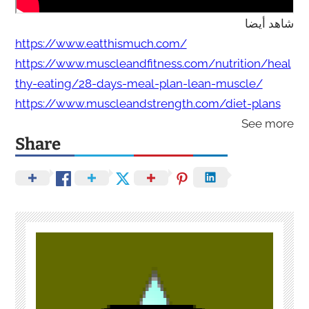
شاهد أيضا
https://www.eatthismuch.com/
https://www.muscleandfitness.com/nutrition/heal
thy-eating/28-days-meal-plan-lean-muscle/
https://www.muscleandstrength.com/diet-plans
See more
Share