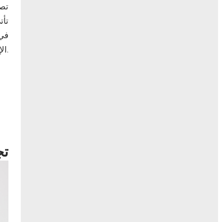
تصد
تأت
في 
الإيجابي والسلبي حول كل منتج وفهم السبب وراء ذلك.
تج