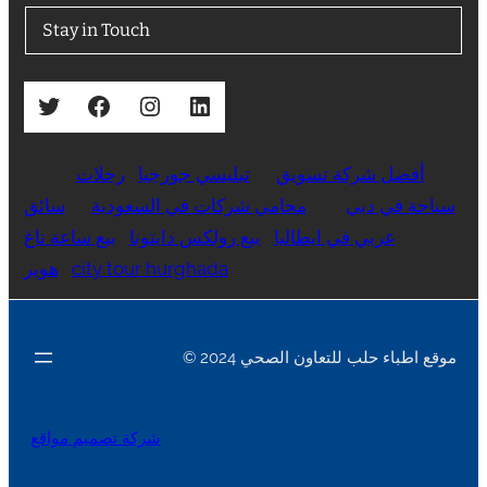
Stay in Touch
Twitter
Facebook
Instagram
LinkedIn
أفضل شركة تسويق
تبليسي جورجيا
رحلات
سياحة في دبي
محامي شركات في السعودية
سائق
عربي في ايطاليا
بيع رولكس دايتونا
بيع ساعة تاغ
city tour hurghada
هوير
© 2024 موقع اطباء حلب للتعاون الصحي
شركة تصميم مواقع