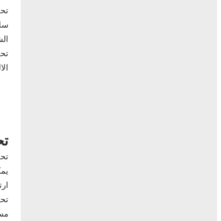
تحل
سلب
الش
تحل
الا
تح
تحل
يمك
ارت
تحل
مست