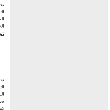
تحل
الت
الح
الخ
تح
تحل
الت
الش
تحر
كبي