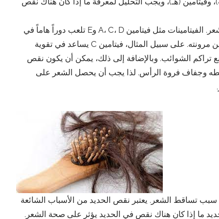
، وفيتامين (هـ)، ويجب التحليل لمعرفة ما إذا كان هناك نقص
تحليل الفيتامينات يمكن أن يكون مفتاحاً في فهم تأثيرها على صحة الشعر. الفيتامينات مثل فيتامين A، C، D وE تلعب دوراً هاماً في
صحة الشعر، حيث تساعد في تغذية فروة الرأس وتقوية الشعر وتحسين مرونته. على سبيل المثال، فيتامين C يساعد في تقوية
نظيف فروة الرأس ومنع تراكم الشوائب. وبالإضافة إلى ذلك، يمكن أن يكون نقص
ساقطه وجفاف فروة الرأس. لذا يجب أن يحصل الشعر على
م سبب تساقط الشعر. يعتبر نقص الحديد من الأسباب الشائعة
يد ما إذا كان هناك نقص في الحديد يؤثر على صحة الشعر.