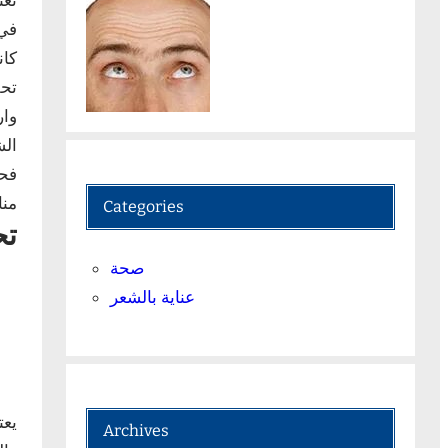
تعت
في 
كان
تحل
وار
الش
فحص
منا
Categories
تح
صحة
عناية بالشعر
يعت
Archives