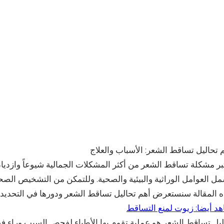
 تحاليل تساقط الشعر: الأسباب والعلاج
بر مشكلة تساقط الشعر من أكثر المشكلات الجمالية شيوعاً وازديادا
ل العوامل الوراثية والبيئية والصحية. وللتمكن من التشخيص الصحي
 المقالة سنستعرض أهم تحاليل تساقط الشعر ودورها في التحديد ا
د أيضا: زيوت لمنع التساقط
يل تساقط الشعر هو عملية تقوم بها الأطباء لفحص السبب وراء ف