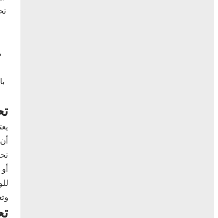
تح
م
با
تح
يعت
أن 
تحل
أو 
للو
وتع
تح