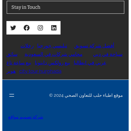
Stay in Touch
Twitter
Facebook
Instagram
LinkedIn
أفضل شركة تسويق
تبليسي جورجيا
رحلات
سياحة في دبي
محامي شركات في السعودية
سائق
عربي في ايطاليا
بيع رولكس دايتونا
بيع ساعة تاغ
city tour hurghada
هوير
© 2024 موقع اطباء حلب للتعاون الصحي
شركة تصميم مواقع