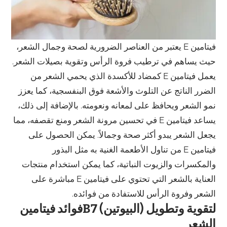
فيتامين E يعتبر من العناصر الضرورية لصحة وجمال الشعر،
حيث يساهم في ترطيب فروة الرأس وتقوية بصيلات الشعر.
يعمل فيتامين E كمضاد للأكسدة الذي يحمي الشعر من
الضرر الناتج عن التلوث والأشعة فوق البنفسجية، كما يعزز
نمو الشعر ويحافظ على لمعانه ونعومته. بالإضافة إلى ذلك،
يساعد فيتامين E في تحسين مرونة الشعر ومنع تقصفه، مما
يجعل الشعر يبدو أكثر صحة وجمالاً. يمكن الحصول على
فيتامين E من تناول الأطعمة الغنية به مثل البذور
والمكسرات والزيوت النباتية، كما يمكن استخدام منتجات
العناية بالشعر التي تحتوي على فيتامين E مباشرة على
الشعر وفروة الرأس للاستفادة من فوائده.
فوائد فيتامينB7 (البيوتين) لتقوية وتطويل
الشعر