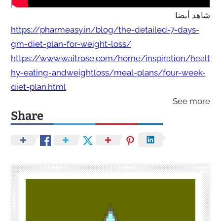
شاهد أيضا
https://pharmeasy.in/blog/the-detailed-7-days-
gm-diet-plan-for-weight-loss/
https://www.waitrose.com/home/inspiration/healt
hy-eating-andweightloss/meal-plans/four-week-
diet-plan.html
See more
Share