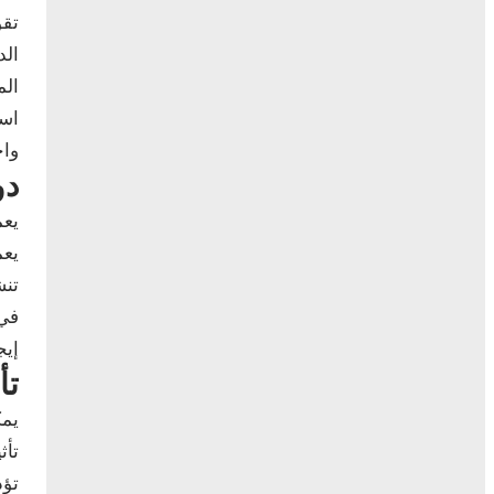
تقو
الد
الم
است
واخ
دو
يعم
يعم
تنش
في 
إيج
تأ
يمك
تأث
تؤد