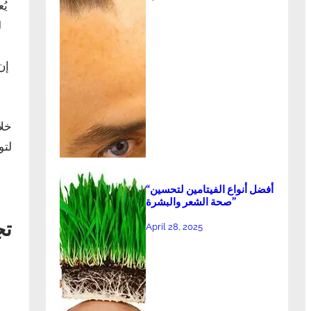
يُ
ل
إن
خلا
لتو
“أفضل أنواع الفيتامين لتحسين
صحة الشعر والبشرة”
تج
April 28, 2025