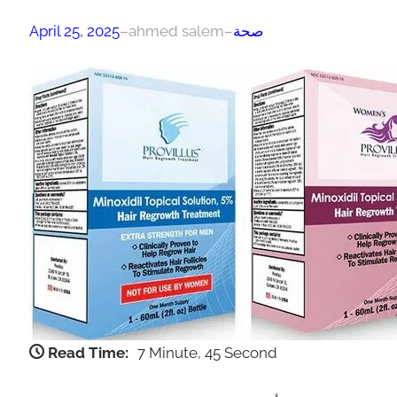
صحة
–
ahmed salem
–
April 25, 2025
Read Time:
7 Minute, 45 Second