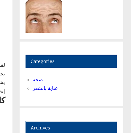
Categories
لقد
تجر
صحة
بشك
عناية بالشعر
إيج
كل
Archives