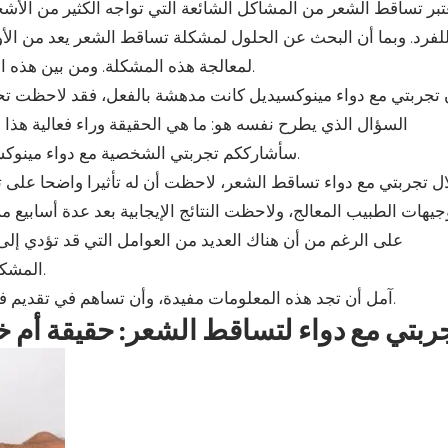
عتبر تساقط الشعر من المشاكل الشائعة التي تواجه الكثير من الأشخ
لفرد. وبما أن البحث عن الحلول لمشكلة تساقط الشعر يعد من الأو
لمعالجة هذه المشكلة. ومن بين هذه المنتجات كان دواء مينوكسيديل والذي حقق نتائج ملحوظة لدي.
 تجربتي مع دواء مينوكسيديل كانت مدهشة بالفعل، فقد لاحظت تحس
السؤال الذي يطرح نفسه هو: ما هي الحقيقة وراء فعالية هذا ا
سأشارككم تجربتي الشخصية مع دواء مينوكسيديل وسأكشف الحقيقة وراء فعاليته وآثاره الجانبية المحتملة.
ل تجربتي مع دواء تساقط الشعر، لاحظت أن له تأثيرا واضحا على 
جيهات الطبيب المعالج، ولاحظت النتائج الإيجابية بعد عدة أسابيع م
على الرغم من أن هناك العديد من العوامل التي قد تؤدي إلى
المشكلة بشكل ملحوظ، مما جعلني أكون أكثر ثقة وراحة بشكل عام.
آمل أن تجد هذه المعلومات مفيدة، وأن تساهم في تقديم فهم أعمق حول فعالية الدواء في معالجة مشكلة تساقط الشعر.
ربتي مع دواء لتساقط الشعر: حقيقة أم خ