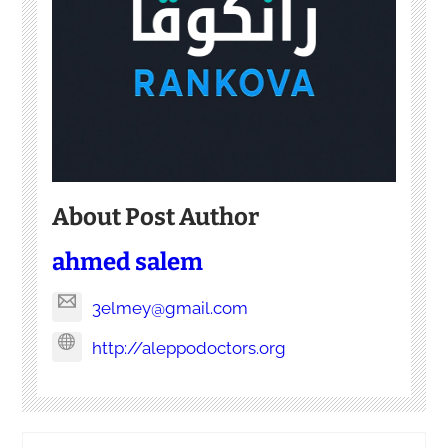
About Post Author
ahmed salem
3elmey@gmail.com
http://aleppodoctors.org