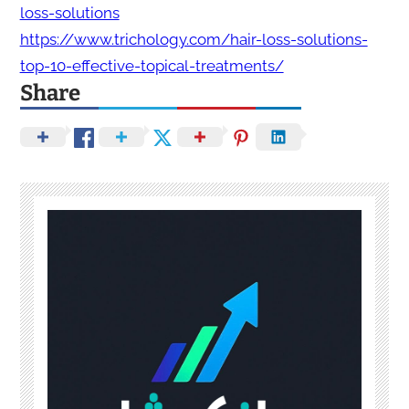
loss-solutions
https://www.trichology.com/hair-loss-solutions-
top-10-effective-topical-treatments/
Share