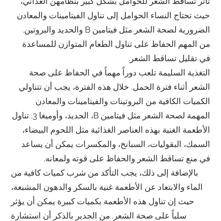
تأثر تساقط الشعر للحوامل بشكل كبير بنظامهن الغذائي،
حيث تحتاج النساء الحوامل إلى تناول الفيتامينات والمعادن
الضرورية لصحة الشعر مثل فيتامين B والحديد والبروتين.
من المهم الحفاظ على تناول الطعام المتوازن للمساعدة
في تقليل تساقط الشعر.
التغذية السليمة تلعب دوراً مهماً في الحفاظ على صحة
الشعر أثناء فترة الحمل. خلال هذه الفترة، يجب أن تتناولي
الكميات الكافية من البروتينات والفيتامينات والمعادن
المهمة لصحة الشعر مثل فيتامين B، الحديد، وأوميغا 3. تناول
الأطعمة الغنية بهذه العناصر الغذائية مثل اللحوم البيضاء،
السمك، البقوليات، السبانخ، والمكسرات يمكن أن يساعد
في منع تساقط الشعر والحفاظ على قوته ولمعانه.
بالإضافة إلى ذلك، يجب التأكد من شرب كميات كافية من
الماء والابتعاد عن الأطعمة غنية بالسكر والدهون المشبعة،
حيث إن تناول هذه الأطعمة بكميات كبيرة يمكن أن يؤثر
سلباً على صحة الشعر. من الجدير بالذكر أن استشارة