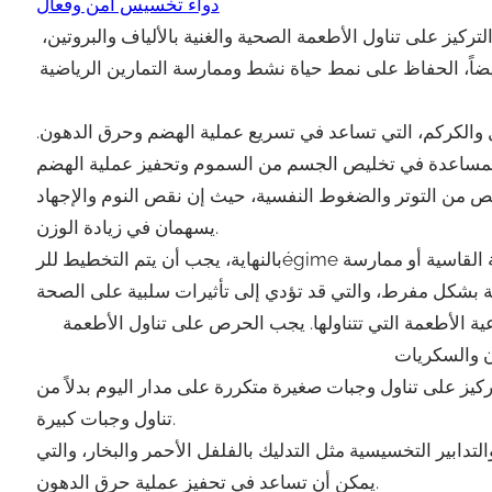
دواء تخسيس امن وفعال
ركيز على تناول الأطعمة الصحية والغنية بالألياف والبروتين،
أيضاً، الحفاظ على نمط حياة نشط وممارسة التمارين الرياضية
ل والكركم، التي تساعد في تسريع عملية الهضم وحرق الدهون.
تخلص من التوتر والضغوط النفسية، حيث إن نقص النوم والإجهاد
يسهمان في زيادة الوزن.
بالنهاية، يجب أن يتم التخطيط للرégime الغذائي والنشاط البدني بشكل متوازن وصحي، والابتعاد عن الحمية القاسية أو ممارسة
ية الأطعمة التي تتناولها. يجب الحرص على تناول الأطعمة
ركيز على تناول وجبات صغيرة متكررة على مدار اليوم بدلاً من
تناول وجبات كبيرة.
تدابير التخسيسية مثل التدليك بالفلفل الأحمر والبخار، والتي
يمكن أن تساعد في تحفيز عملية حرق الدهون.