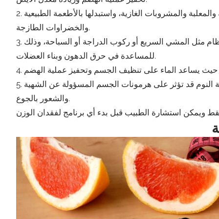
2. ابتعد عن الأطعمة الصناعية: حاول تجنب الأطعمة المصنعة والمعلبة والمشروبات الغازية، واستبدلها بالأطعمة الطبيعية
والخضراوات الطازجة.
3. ممارسة التمارين الرياضية: قم بممارسة التمارين الرياضية بانتظام مثل المشي السريع أو ركوب الدراجة أو السباحة، وذلك
للمساعدة في حرق الدهون وبناء العضلات.
5. نوم كافي: قم بالحصول على قسط كافٍ من النوم، حيث إن قلة النوم قد تؤثر على هرمونات الجسم المسؤولة عن الشهية
والشعور بالجوع.
ة