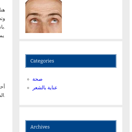
هنا
وتج
بانتظام تساعد في حرق الدهون وبناء العضلات.
يم
Categories
صحة
أحد
عناية بالشعر
الصحية مثل الفواكه والخضروات، والابتعاد عن الأطعمة الغنية بالدهون والسكريات.
Archives