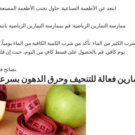
نصائح فقط ويمكن استشارة الطبيب قبل بدء أي برنامج لفقدان الوزن.
ارين فعالة للتنحيف وحرق الدهون بسرع