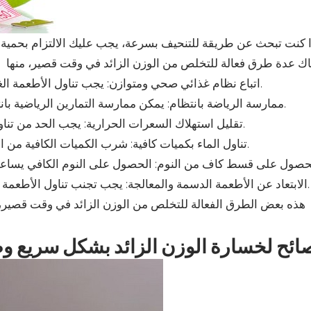
1. اتباع نظام غذائي صحي ومتوازن: يجب تناول الأطعمة الغنية بالمغذيات والفيتامينات والتقليل من الدهون والسكريات.
2. ممارسة الرياضة بانتظام: يمكن ممارسة التمارين الرياضية بانتظام لزيادة حرق السعرات الحرارية وتحسين اللياقة البدنية.
3. تقليل استهلاك السعرات الحرارية: يجب الحد من تناول الطعام الزائد والتركيز على تناول وجبات صغيرة ومتكررة.
4. تناول الماء بكميات كافية: شرب الكميات الكافية من الماء يساعد في تحسين عملية الهضم وتقليل الشعور بالجوع.
6. الابتعاد عن الأطعمة الدسمة والمعالجة: يجب تجنب تناول الأطعمة الدسمة والمعالجة والتركيز على الأطعمة الطبيعية والمغذية.
هذه بعض الطرق الفعالة للتخلص من الوزن الزائد في وقت قصير، 
ائح لخسارة الوزن الزائد بشكل سريع 