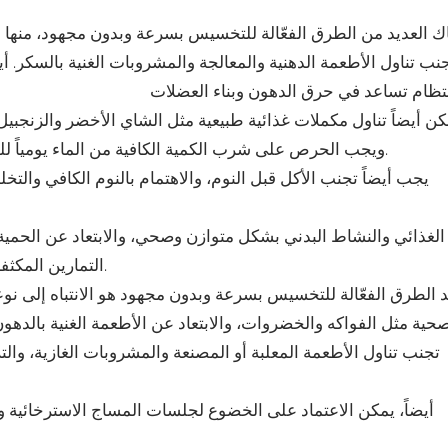
ك العديد من الطرق الفعّالة للتخسيس بسرعة وبدون مجهود، منها الت
نب تناول الأطعمة الدهنية والمعالجة والمشروبات الغنية بالسكر. 
كن أيضاً تناول مكملات غذائية طبيعية مثل الشاي الأخضر والزنجبي
ويجب الحرص على شرب الكمية الكافية من الماء يومياً للمساعدة في تخليص الجسم من السموم وتحفيز عملية الهضم.
يجب أيضاً تجنب الأكل قبل النوم، والاهتمام بالنوم الكافي وال
التمارين المكثفة بشكل مفرط، والتي قد تؤدي إلى تأثيرات سلبية على الصحة.
 الطرق الفعّالة للتخسيس بسرعة وبدون مجهود هو الانتباه إلى نوع
تجنب تناول الأطعمة المعلبة أو المصنعة والمشروبات الغازية، والت
أيضاً، يمكن الاعتماد على الخضوع لجلسات المساج الاسترخائية وال