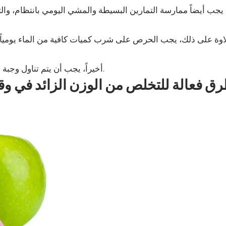
يجب أيضاً ممارسة التمارين البسيطة والمشي اليومي بانتظام، وا
اوة على ذلك، يجب الحرص على شرب كميات كافية من الماء يومياً، 
أخيراً، يجب أن يتم تناول وجبة الفطور يومياً لتحفيز عملية الهضم وتسريع عملية حرق الدهون.
ق فعالة للتخلص من الوزن الزائد في و