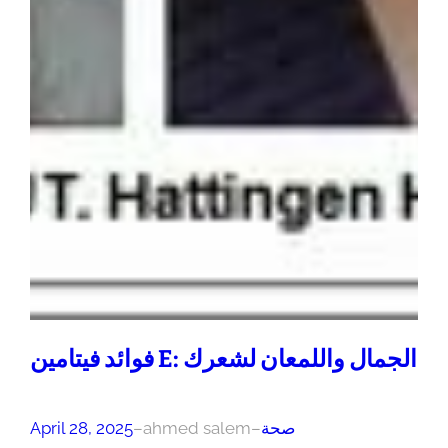
فوائد فيتامين E: الجمال واللمعان لشعرك
صحة
–
ahmed salem
–
April 28, 2025