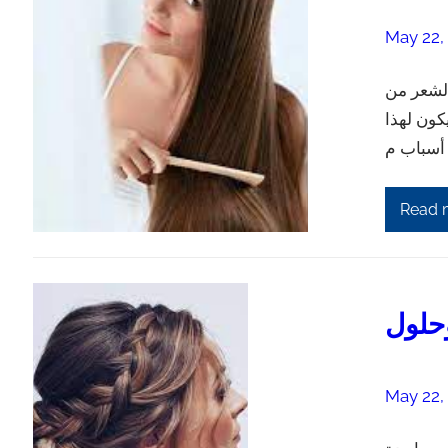
May 22,
الشعر من
يكون لهذا
Read 
حلول
May 22,