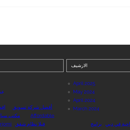
الارشيف
April 2025
May 2024
عنا
April 2024
أفضل شركة تسويق
اف
March 2024
Affordable
مكتب سياح
حية في دبي
برامج
فيلا نظام شقق
rjomi