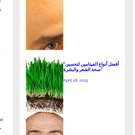
ع
م
“أفضل أنواع الفيتامين لتحسين
صحة الشعر والبشرة”
April 28, 2025
تس
م