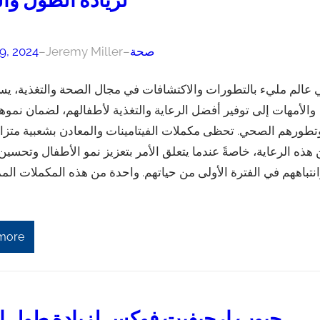
لزيادة الطول وال
صحة
–
Jeremy Miller
–
9, 2024
 عالم مليء بالتطورات والاكتشافات في مجال الصحة والتغذية، يسع
والأمهات إلى توفير أفضل الرعاية والتغذية لأطفالهم، لضمان نموه
تطورهم الصحي. تحظى مكملات الفيتامينات والمعادن بشعبية متزا
هذه الرعاية، خاصةً عندما يتعلق الأمر بتعزيز نمو الأطفال وتحسين
نتباههم في الفترة الأولى من حياتهم. واحدة من هذه المكملات المم
more
حبوب ارجيفيت فوكس لزيادة طول ال