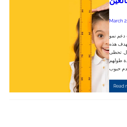
الغين
March 2
 دعم نمو
تهدف هذه
ال. تحظى
دة طولهم
Read 