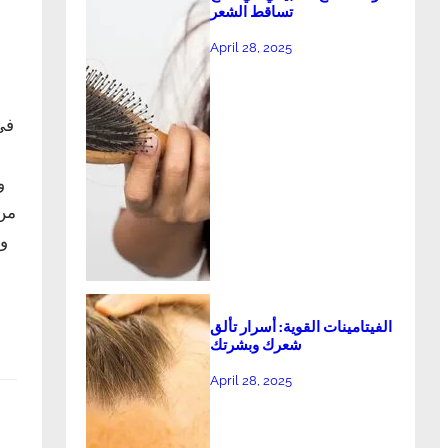
تساقط الشعر
April 28, 2025
في
و
من 
وا
الفيتامينات القوية: أسرار تألق
شعرك وبشرتك
April 28, 2025