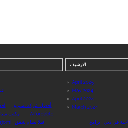
الارشيف
April 2025
May 2024
عنا
April 2024
أفضل شركة تسويق
اف
March 2024
Affordable
مكتب سياح
حية في دبي
برامج
فيلا نظام شقق
rjomi