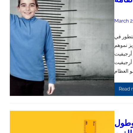
March 2
التطور في
يز نموهم
 أرجيفيت
 أرجيفيت
Read 
وطول