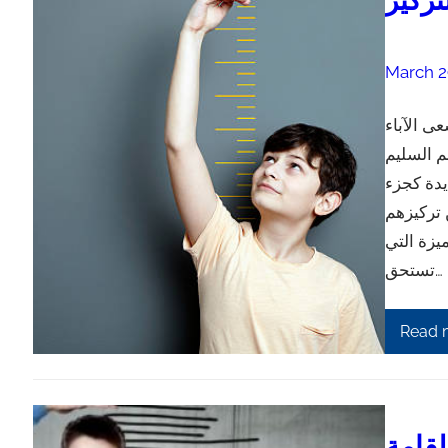
تركيز
March 2
ى الآباء
م السليم
يدة كجزء
 تركيزهم
يزة التي
تستحق…
Read 
قامة