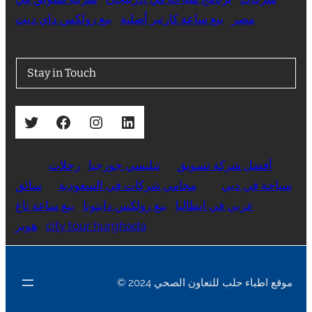
مصر
بيع ساعة كارتير أصلية
بيع رولكس داي ديت
Stay in Touch
Twitter
Facebook
Instagram
LinkedIn
أفضل شركة تسويق
تبليسي جورجيا
رحلات
سياحة في دبي
محامي شركات في السعودية
سائق
عربي في ايطاليا
بيع رولكس دايتونا
بيع ساعة تاغ
city tour hurghada
هوير
© 2024 موقع اطباء حلب للتعاون الصحي