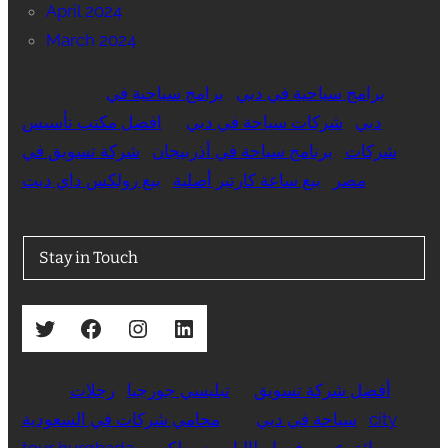
April 2024
March 2024
برامج سياحية في دبي
برامج سياحية في
دبي
شركات سياحة في دبي
افضل مكتب تأسيس
شركات
برنامج سياحة في أذربيجان
شركة تسويق في
مصر
بيع ساعة كارتير أصلية
بيع رولكس داي ديت
Stay in Touch
Twitter
Facebook
Instagram
LinkedIn
أفضل شركة تسويق
تبليسي جورجيا
رحلات
city
سياحة في دبي
محامي شركات في السعودية
سائق عربي في ايطاليا
بيع رولكس
tour hurghada