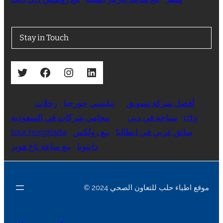
Stay in Touch
Twitter
Facebook
Instagram
LinkedIn
أفضل شركة تسويق
تبليسي جورجيا
رحلات
city
سياحة في دبي
محامي شركات في السعودية
سائق عربي في ايطاليا
بيع رولكس
tour hurghada
دايتونا
بيع ساعة تاغ هوير
© 2024 موقع اطباء حلب للتعاون الصحي