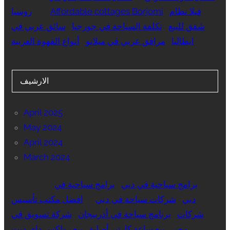
فيلا نظام
Affordable cottages Borjomi
روسيا
شقق للبيع
تكلفة السياحة في جورجيا
سائق عربي في
ايطاليا
مرافق عربي في ميلانو
أنواع القهوة العربية
الارشيف
April 2025
May 2024
April 2024
March 2024
برامج سياحية في دبي
برامج سياحية في
دبي
شركات سياحة في دبي
افضل مكتب تأسيس
شركات
برنامج سياحة في أذربيجان
شركة تسويق في
مصر
بيع ساعة كارتير أصلية
بيع رولكس داي ديت