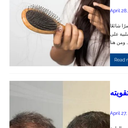
April 28
ا شائعًا
لبية على
Read 
قويته
April 27