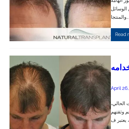
ر الهامة
 الوسائل
والمنتجا…
Read 
دامه
April 26
 الحالي،
م وثقتهم