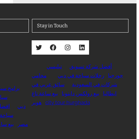
Stay in Touch
Twitter
Facebook
Instagram
LinkedIn
أفضل شركة تسويق
تبليسي
جورجيا
رحلات سياحة في دبي
محامي
شركات في السعودية
سائق عربي في
برامج سيا
ايطاليا
بيع رولكس دايتونا
بيع ساعة تاغ
سيا
city tour hurghada
هوير
دبي
افضل
سياحة 
مصر
بيع ساع