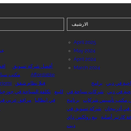
الارشيف
April 2025
May 2024
عنا
April 2024
أفضل شركة تسويق
اف
March 2024
Affordable
مكتب سياح
حية في دبي
برامج
فيلا نظام شقق
rjomi
حية في دبي
شركات سياحة في
للبيع
تكلفة السياحة في جورجيا
 مكتب تأسيس شركات
برنامج
في ايطاليا
مرافق عربي في 
في أذربيجان
شركة تسويق في
ا
ة كارتير أصلية
بيع رولكس داي
ديت