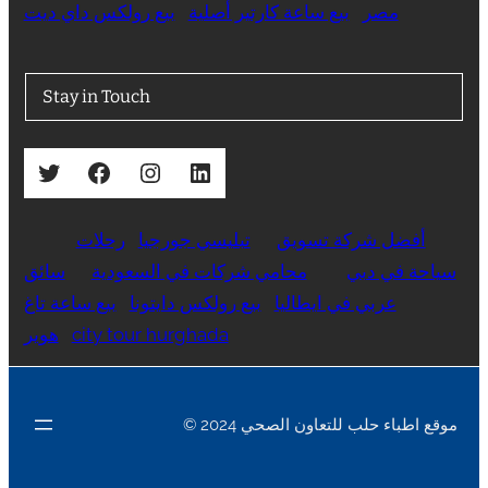
مصر
بيع ساعة كارتير أصلية
بيع رولكس داي ديت
Stay in Touch
Twitter
Facebook
Instagram
LinkedIn
أفضل شركة تسويق
تبليسي جورجيا
رحلات
سياحة في دبي
محامي شركات في السعودية
سائق
عربي في ايطاليا
بيع رولكس دايتونا
بيع ساعة تاغ
city tour hurghada
هوير
© 2024 موقع اطباء حلب للتعاون الصحي