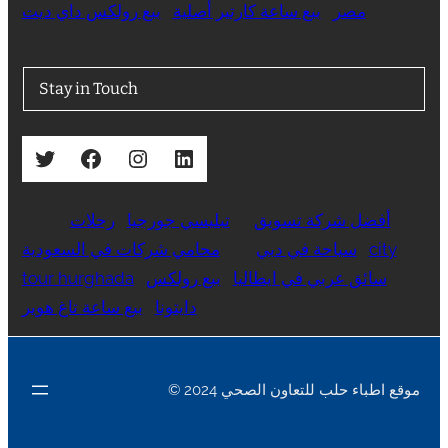
مصر
بيع ساعة كارتير أصلية
بيع رولكس داي ديت
Stay in Touch
Twitter
Facebook
Instagram
LinkedIn
أفضل شركة تسويق
تبليسي جورجيا
رحلات
city
سياحة في دبي
محامي شركات في السعودية
سائق عربي في ايطاليا
بيع رولكس
tour hurghada
دايتونا
بيع ساعة تاغ هوير
© 2024 موقع اطباء حلب للتعاون الصحي