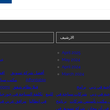
الارشيف
April 2025
May 2024
عنا
April 2024
أفضل شركة تسويق
اف
March 2024
Affordable
مكتب سياح
حية في دبي
برامج
فيلا نظام شقق
rjomi
حية في دبي
شركات سياحة في
للبيع
تكلفة السياحة في جورجيا
 مكتب تأسيس شركات
برنامج
في ايطاليا
مرافق عربي في 
في أذربيجان
شركة تسويق في
ا