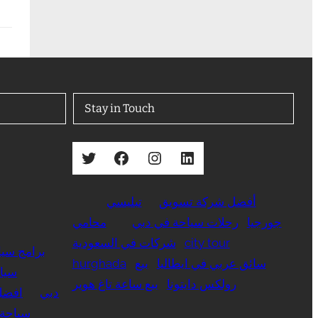
Stay in Touch
Twitter
Facebook
Instagram
LinkedIn
أفضل شركة تسويق
تبليسي
جورجيا
رحلات سياحة في دبي
محامي
city tour
شركات في السعودية
برامج سيا
سائق عربي في ايطاليا
بيع
hurghada
سيا
رولكس دايتونا
بيع ساعة تاغ هوير
دبي
افضل
سياحة 