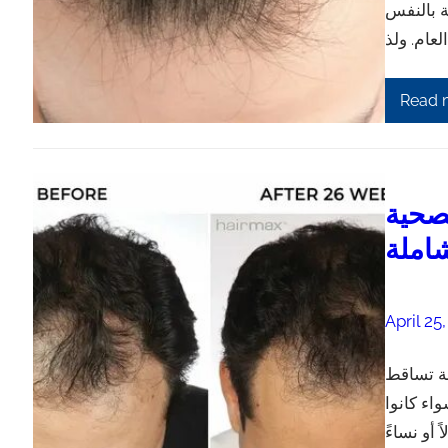
ة بالنفس
Read 
لصحية
املة
April 25
لة تساقط
اء كانوا