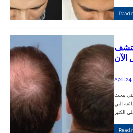
Read 
كتشف
 الآن
April 24
لتي يبحث
ئعة التي
Read 