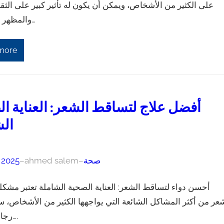
على الكثير من الأشخاص، ويمكن أن يكون له تأثير كبير على الثق
والمظهر العام. ولذ…
more
أفضل علاج لتساقط الشعر: العناية ا
الش
صحة
–
ahmed salem
–
, 2025
أحسن دواء لتساقط الشعر: العناية الصحية الشاملة تعتبر مشك
عر من أكثر المشاكل الشائعة التي يواجهها الكثير من الأشخاص، سو
رجالاً أو نساءً….