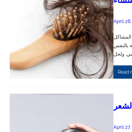
لنساء
April 28
 المشاكل
ة بالنفس
Read 
الشعر
April 27