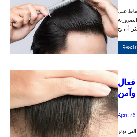
لحفاظ على
الضرورية
Read 
فعال
وآمن
April 26
لتي تؤثر