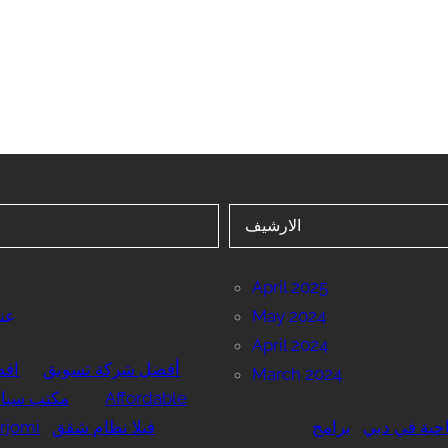
الارشيف
April 2025
May 2024
عنا
April 2024
أفضل شركة تسويق
اف
March 2024
Affordable
مكتب سياح
حية في دبي
برامج
فيلا نظام شقق
rjomi