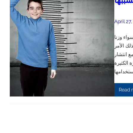
سببها
April 27
واء وزنا
لك الأمر
ع انتشار
ة الكثيرة
Read 